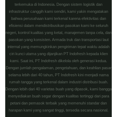
terkemuka di Indonesia. Dengan sistem logistik dan
infrastruktur canggih kami sendiri, kami yakin mengatakan
bahwa perusahaan kami terkenal karena efektivitas dan
efisiensi dalam mendistribusikan pasokan kami ke seluruh
negeri, kontrol kualitas yang ketat, manajemen tanpa cela, dan
pasokan yang konsisten. Armada truk dan transportasi laut
internal yang memungkinkan pengiriman tepat waktu adalah
ciri kunci utama yang dijanjikan PT Indofresh kepada klien
kami. Saat ini, PT Indofresh dikelola oleh generasi kedua.
Dengan jumlah pengalaman, pengetahuan, dan keahlian pasar
selama lebih dari 40 tahun, PT Indofresh kini menjadi nama
rumah tangga yang terkenal dalam industri distribusi buah.
Dengan lebih dari 40 varietas buah yang dipasok, kami bangga
menyediakan buah segar dengan kualitas tertinggi dari para
petani dan pemasok terbaik yang memenuhi standar dan
harapan kami yang sangat tinggi, tersedia secara nasional.