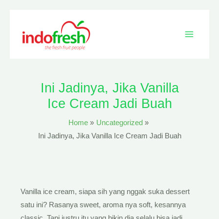
Skip
Main
to
content
Menu
Ini Jadinya, Jika Vanilla
Ice Cream Jadi Buah
Home
Uncategorized
Ini Jadinya, Jika Vanilla Ice Cream Jadi Buah
Vanilla ice cream, siapa sih yang nggak suka dessert
satu ini? Rasanya sweet, aroma nya soft, kesannya
classic. Tapi justru itu yang bikin dia selalu bisa jadi