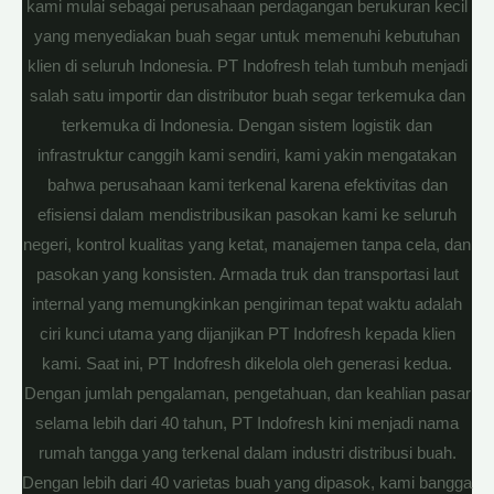
kami mulai sebagai perusahaan perdagangan berukuran kecil
yang menyediakan buah segar untuk memenuhi kebutuhan
klien di seluruh Indonesia. PT Indofresh telah tumbuh menjadi
salah satu importir dan distributor buah segar terkemuka dan
terkemuka di Indonesia. Dengan sistem logistik dan
infrastruktur canggih kami sendiri, kami yakin mengatakan
bahwa perusahaan kami terkenal karena efektivitas dan
efisiensi dalam mendistribusikan pasokan kami ke seluruh
negeri, kontrol kualitas yang ketat, manajemen tanpa cela, dan
pasokan yang konsisten. Armada truk dan transportasi laut
internal yang memungkinkan pengiriman tepat waktu adalah
ciri kunci utama yang dijanjikan PT Indofresh kepada klien
kami. Saat ini, PT Indofresh dikelola oleh generasi kedua.
Dengan jumlah pengalaman, pengetahuan, dan keahlian pasar
selama lebih dari 40 tahun, PT Indofresh kini menjadi nama
rumah tangga yang terkenal dalam industri distribusi buah.
Dengan lebih dari 40 varietas buah yang dipasok, kami bangga