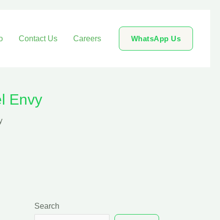
o
Contact Us
Careers
WhatsApp Us
l Envy
y
Search