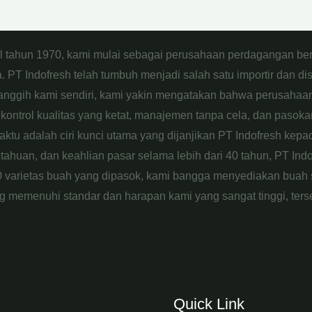
al tahun 1970, kami mulai sebagai perusahaan perdagangan be
 PT Indofresh telah tumbuh menjadi salah satu importir dan di
 canggih kami sendiri, kami yakin mengatakan bahwa perusahaan 
kontrol kualitas yang ketat, manajemen tanpa cela, dan pasokan
tu adalah ciri kunci utama yang dijanjikan PT Indofresh kepada 
huan, dan keahlian pasar selama lebih dari 40 tahun, PT Indo
40 varietas buah yang dipasok, kami bangga menyediakan buah s
g memenuhi standar dan harapan kami yang sangat tinggi, terse
Quick Link