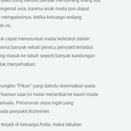
nyakit yang dahulu banyak menyerang orang tua.
engenal usia, karena anak muda pun dapat
k mengatasinya, ketika keluarga sedang
 ini.
tuk cepat menurunkan kadar kolestrol dalam
rena banyak sekali pemicu penyakit tersebut
ang masuk ke tubuh seperti banyak kandungan
dak menyehatkan.
 mungkin “Pikun” yang dahulu disematkan pada
a. Namun saat ini mulai merambat ke kaum muda
sesuatu. Penurunan daya ingat yang
pada penyakit Alzheimer.
terjadi di keluarga Anda, maka lakukan