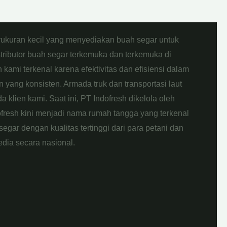
rukuran kecil yang menyediakan buah segar untuk
stributor buah segar terkemuka dan terkemuka di
kami terkenal karena efektivitas dan efisiensi dalam
 yang konsisten. Armada truk dan transportasi laut
klien kami. Saat ini, PT Indofresh dikelola oleh
fresh kini menjadi nama rumah tangga yang terkenal
egar dengan kualitas tertinggi dari para petani dan
dia secara nasional.