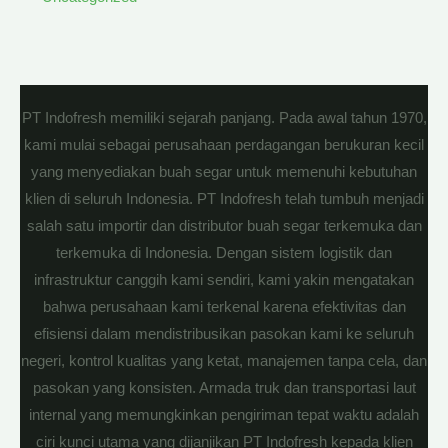
PT Indofresh memiliki sejarah panjang. Pada awal tahun 1970,
kami mulai sebagai perusahaan perdagangan berukuran kecil
yang menyediakan buah segar untuk memenuhi kebutuhan
klien di seluruh Indonesia. PT Indofresh telah tumbuh menjadi
salah satu importir dan distributor buah segar terkemuka dan
terkemuka di Indonesia. Dengan sistem logistik dan
infrastruktur canggih kami sendiri, kami yakin mengatakan
bahwa perusahaan kami terkenal karena efektivitas dan
efisiensi dalam mendistribusikan pasokan kami ke seluruh
negeri, kontrol kualitas yang ketat, manajemen tanpa cela, dan
pasokan yang konsisten. Armada truk dan transportasi laut
internal yang memungkinkan pengiriman tepat waktu adalah
ciri kunci utama yang dijanjikan PT Indofresh kepada klien