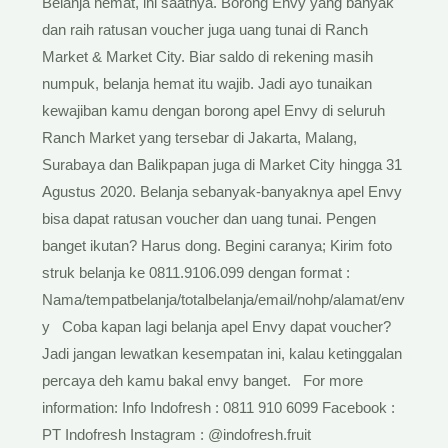
Belanja hemat, ini saatnya. Borong Envy yang banyak
dan raih ratusan voucher juga uang tunai di Ranch
Market & Market City. Biar saldo di rekening masih
numpuk, belanja hemat itu wajib. Jadi ayo tunaikan
kewajiban kamu dengan borong apel Envy di seluruh
Ranch Market yang tersebar di Jakarta, Malang,
Surabaya dan Balikpapan juga di Market City hingga 31
Agustus 2020. Belanja sebanyak-banyaknya apel Envy
bisa dapat ratusan voucher dan uang tunai. Pengen
banget ikutan? Harus dong. Begini caranya; Kirim foto
struk belanja ke 0811.9106.099 dengan format :
Nama/tempatbelanja/totalbelanja/email/nohp/alamat/env
y Coba kapan lagi belanja apel Envy dapat voucher?
Jadi jangan lewatkan kesempatan ini, kalau ketinggalan
percaya deh kamu bakal envy banget. For more
information: Info Indofresh : 0811 910 6099 Facebook :
PT Indofresh Instagram : @indofresh.fruit