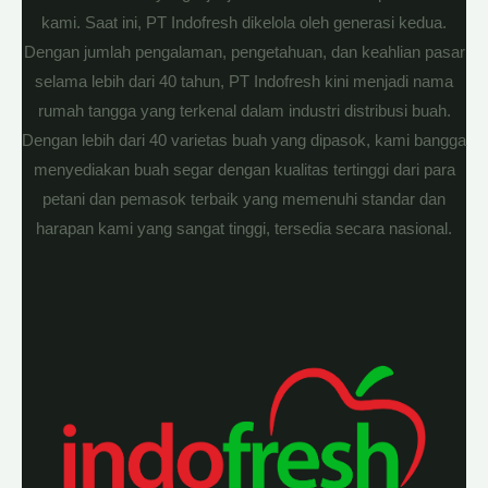
kami. Saat ini, PT Indofresh dikelola oleh generasi kedua.
Dengan jumlah pengalaman, pengetahuan, dan keahlian pasar
selama lebih dari 40 tahun, PT Indofresh kini menjadi nama
rumah tangga yang terkenal dalam industri distribusi buah.
Dengan lebih dari 40 varietas buah yang dipasok, kami bangga
menyediakan buah segar dengan kualitas tertinggi dari para
petani dan pemasok terbaik yang memenuhi standar dan
harapan kami yang sangat tinggi, tersedia secara nasional.