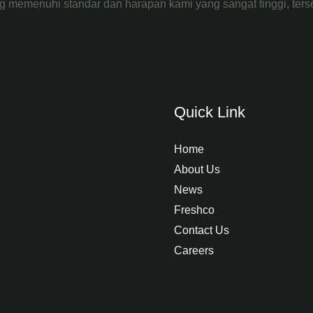
g memenuhi standar dan harapan kami yang sangat tinggi, terse
Quick Link
Home
About Us
News
Freshco
Contact Us
Careers