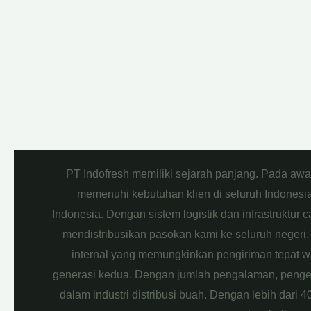
PT Indofresh memiliki sejarah panjang. Pada aw
memenuhi kebutuhan klien di seluruh Indonesia.
Indonesia. Dengan sistem logistik dan infrastruktur
mendistribusikan pasokan kami ke seluruh negeri, 
internal yang memungkinkan pengiriman tepat wak
generasi kedua. Dengan jumlah pengalaman, pengeta
dalam industri distribusi buah. Dengan lebih dari 