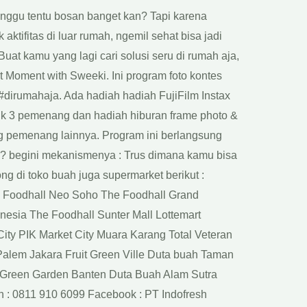
nggu tentu bosan banget kan? Tapi karena
ktifitas di luar rumah, ngemil sehat bisa jadi
uat kamu yang lagi cari solusi seru di rumah aja,
 Moment with Sweeki. Ini program foto kontes
dirumahaja. Ada hadiah hadiah FujiFilm Instax
uk 3 pemenang dan hadiah hiburan frame photo &
g pemenang lainnya. Program ini berlangsung
an? begini mekanismenya : Trus dimana kamu bisa
g di toko buah juga supermarket berikut :
e Foodhall Neo Soho The Foodhall Grand
nesia The Foodhall Sunter Mall Lottemart
ity PIK Market City Muara Karang Total Veteran
alem Jakara Fruit Green Ville Duta buah Taman
 Green Garden Banten Duta Buah Alam Sutra
esh : 0811 910 6099 Facebook : PT Indofresh