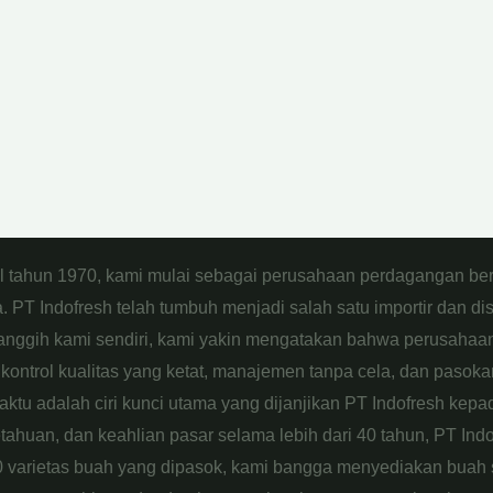
al tahun 1970, kami mulai sebagai perusahaan perdagangan be
 PT Indofresh telah tumbuh menjadi salah satu importir dan di
 canggih kami sendiri, kami yakin mengatakan bahwa perusahaan 
kontrol kualitas yang ketat, manajemen tanpa cela, dan pasokan
tu adalah ciri kunci utama yang dijanjikan PT Indofresh kepada 
huan, dan keahlian pasar selama lebih dari 40 tahun, PT Indo
40 varietas buah yang dipasok, kami bangga menyediakan buah s